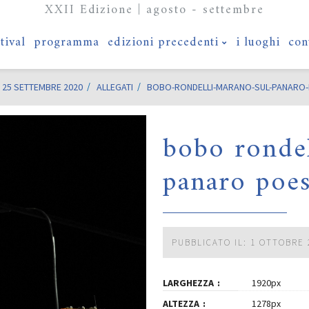
XXII Edizione | agosto - settembre
stival
programma
edizioni precedenti
i luoghi
con
 25 SETTEMBRE 2020
ALLEGATI
BOBO-RONDELLI-MARANO-SUL-PANARO-P
bobo rondel
panaro poes
PUBBLICATO IL: 1 OTTOBRE 
LARGHEZZA
1920px
ALTEZZA
1278px