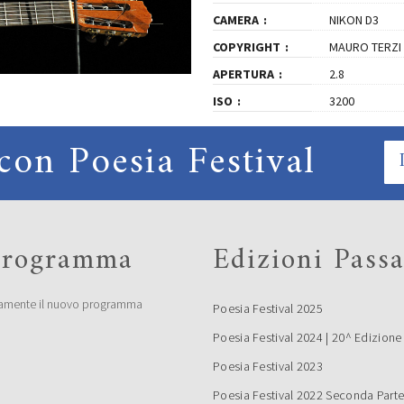
CAMERA
NIKON D3
COPYRIGHT
MAURO TERZI
APERTURA
2.8
ISO
3200
con Poesia Festival
 programma
Edizioni Passa
amente il nuovo programma
Poesia Festival 2025
Poesia Festival 2024 | 20^ Edizione
Poesia Festival 2023
Poesia Festival 2022 Seconda Part