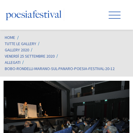
HOME
/
TUTTE LE GALLERY
GALLERY 2020
VENERDÌ 25 SETTEMBRE 2020
ALLEGATI
BOBO-RONDELLI-MARANO-SUL-PANARO-POESIA-FESTIVAL-20-12