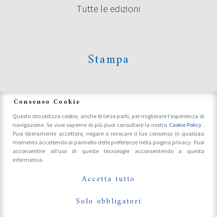
Tutte le edizioni
Stampa
News
Consenso Cookie
Questo sito utilizza cookie, anche di terze parti, per migliorare l'esperienza di
navigazione. Se vuoi saperne di più puoi consultare la nostra
Cookie Policy
.
Accrediti Stampa e Fotografi
Puoi liberamente accettare, negare o revocare il tuo consenso in qualsiasi
momento accedendo al pannello delle preferenze nella pagina privacy. Puoi
acconsentire all'uso di queste tecnologie acconsentendo a questa
informativa.
Follow Us On
Accetta tutto
Solo obbligatori