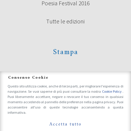
Poesia Festival 2016
Tutte le edizioni
Stampa
News
Consenso Cookie
Questo sito utilizza cookie, anche di terze parti, per migliorare l'esperienza di
navigazione. Se vuoi saperne di più puoi consultare la nostra
Cookie Policy
.
Accrediti Stampa e Fotografi
Puoi liberamente accettare, negare o revocare il tuo consenso in qualsiasi
momento accedendo al pannello delle preferenze nella pagina privacy. Puoi
acconsentire all'uso di queste tecnologie acconsentendo a questa
informativa.
Follow Us On
Accetta tutto