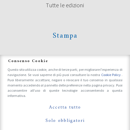
Tutte le edizioni
Stampa
News
Consenso Cookie
Questo sito utilizza cookie, anche di terze parti, per migliorare l'esperienza di
navigazione. Se vuoi saperne di più puoi consultare la nostra
Cookie Policy
.
Accrediti Stampa e Fotografi
Puoi liberamente accettare, negare o revocare il tuo consenso in qualsiasi
momento accedendo al pannello delle preferenze nella pagina privacy. Puoi
acconsentire all'uso di queste tecnologie acconsentendo a questa
informativa.
Follow Us On
Accetta tutto
Solo obbligatori