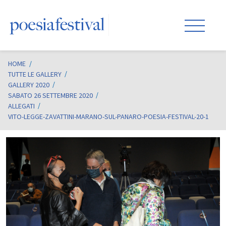
HOME
/
TUTTE LE GALLERY
GALLERY 2020
SABATO 26 SETTEMBRE 2020
ALLEGATI
VITO-LEGGE-ZAVATTINI-MARANO-SUL-PANARO-POESIA-FESTIVAL-20-1