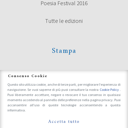
Poesia Festival 2016
Tutte le edizioni
Stampa
News
Consenso Cookie
Questo sito utilizza cookie, anche di terze parti, per migliorare l'esperienza di
navigazione. Se vuoi saperne di più puoi consultare la nostra
Cookie Policy
.
Accrediti Stampa e Fotografi
Puoi liberamente accettare, negare o revocare il tuo consenso in qualsiasi
momento accedendo al pannello delle preferenze nella pagina privacy. Puoi
acconsentire all'uso di queste tecnologie acconsentendo a questa
informativa.
Follow Us On
Accetta tutto