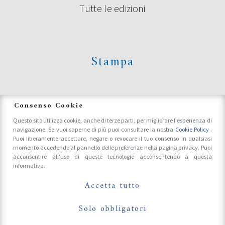
Tutte le edizioni
Stampa
News
Consenso Cookie
Questo sito utilizza cookie, anche di terze parti, per migliorare l'esperienza di
navigazione. Se vuoi saperne di più puoi consultare la nostra
Cookie Policy
.
Accrediti Stampa e Fotografi
Puoi liberamente accettare, negare o revocare il tuo consenso in qualsiasi
momento accedendo al pannello delle preferenze nella pagina privacy. Puoi
acconsentire all'uso di queste tecnologie acconsentendo a questa
informativa.
Follow Us On
Accetta tutto
Solo obbligatori