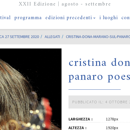
XXII Edizione | agosto - settembre
stival
programma
edizioni precedenti
i luoghi
con
CA 27 SETTEMBRE 2020
ALLEGATI
CRISTINA-DONA-MARANO-SUL-PANARO-
cristina do
panaro poes
PUBBLICATO IL: 4 OTTOBRE 
LARGHEZZA
1278px
ALTEZZA
1920px