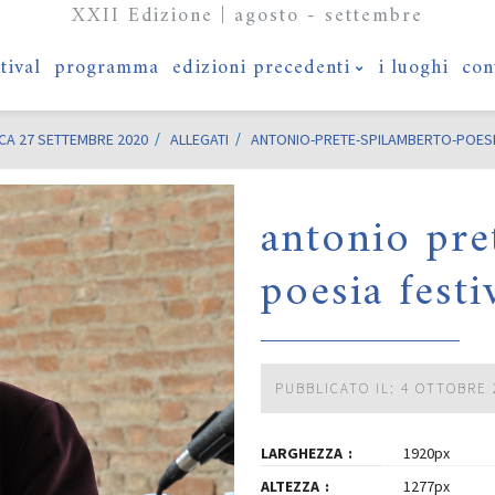
XXII Edizione | agosto - settembre
stival
programma
edizioni precedenti
i luoghi
con
CA 27 SETTEMBRE 2020
ALLEGATI
ANTONIO-PRETE-SPILAMBERTO-POESIA
antonio pre
poesia festi
PUBBLICATO IL: 4 OTTOBRE 
LARGHEZZA
1920px
ALTEZZA
1277px