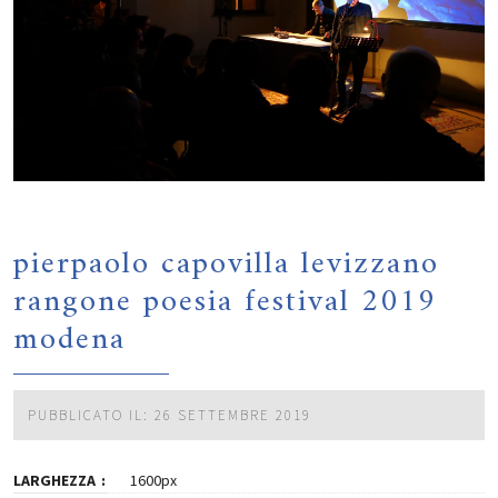
pierpaolo capovilla levizzano
rangone poesia festival 2019
modena
PUBBLICATO IL: 26 SETTEMBRE 2019
LARGHEZZA
1600px