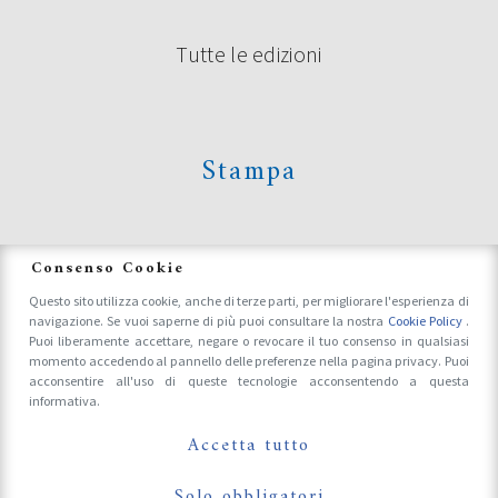
Tutte le edizioni
Stampa
News
Consenso Cookie
Questo sito utilizza cookie, anche di terze parti, per migliorare l'esperienza di
navigazione. Se vuoi saperne di più puoi consultare la nostra
Cookie Policy
.
Accrediti Stampa e Fotografi
Puoi liberamente accettare, negare o revocare il tuo consenso in qualsiasi
momento accedendo al pannello delle preferenze nella pagina privacy. Puoi
acconsentire all'uso di queste tecnologie acconsentendo a questa
informativa.
Follow Us On
Accetta tutto
Solo obbligatori