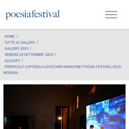
HOME
/
TUTTE LE GALLERY
GALLERY 2019
VENERDÌ 20 SETTEMBRE 2019
ALLEGATI
PIERPAOLO-CAPOVILLA-LEVIZZANO-RANGONE-POESIA-FESTIVAL-2019-
MODENA