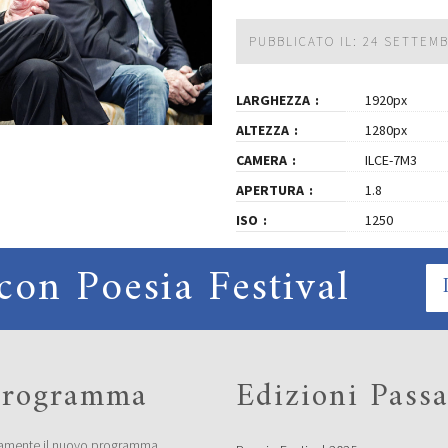
PUBBLICATO IL: 24 SETTEM
LARGHEZZA
1920px
ALTEZZA
1280px
CAMERA
ILCE-7M3
APERTURA
1.8
ISO
1250
con Poesia Festival
 programma
Edizioni Passa
amente il nuovo programma