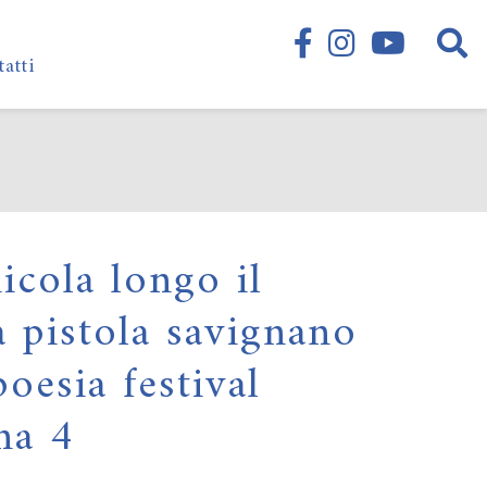
tatti
nicola longo il
a pistola savignano
oesia festival
na 4