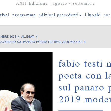
XXII Edizione | agosto - settembre
stival
programma
edizioni precedenti
i luoghi
con
EMBRE 2019
ALLEGATI
-SAVIGNANO-SUL-PANARO-POESIA-FESTIVAL-2019-MODENA-4
fabio testi 
poeta con l
sul panaro p
2019 mode