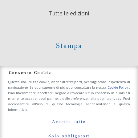
Tutte le edizioni
Stampa
News
Consenso Cookie
Questo sito utilizza cookie, anche di terze parti, per migliorare l'esperienza di
navigazione. Se vuoi saperne di più puoi consultare la nostra
Cookie Policy
.
Accrediti Stampa e Fotografi
Puoi liberamente accettare, negare o revocare il tuo consenso in qualsiasi
momento accedendo al pannello delle preferenze nella pagina privacy. Puoi
acconsentire all'uso di queste tecnologie acconsentendo a questa
informativa.
Follow Us On
Accetta tutto
Solo obbligatori