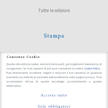
Tutte le edizioni
Stampa
News
Consenso Cookie
Questo sito utilizza cookie, anche di terze parti, per migliorare l'esperienza di
navigazione. Se vuoi saperne di più puoi consultare la nostra
Cookie Policy
.
Accrediti Stampa e Fotografi
Puoi liberamente accettare, negare o revocare il tuo consenso in qualsiasi
momento accedendo al pannello delle preferenze nella pagina privacy. Puoi
acconsentire all'uso di queste tecnologie acconsentendo a questa
informativa.
Follow Us On
Accetta tutto
Solo obbligatori