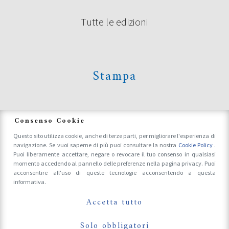
Tutte le edizioni
Stampa
News
Consenso Cookie
Questo sito utilizza cookie, anche di terze parti, per migliorare l'esperienza di
navigazione. Se vuoi saperne di più puoi consultare la nostra
Cookie Policy
.
Accrediti Stampa e Fotografi
Puoi liberamente accettare, negare o revocare il tuo consenso in qualsiasi
momento accedendo al pannello delle preferenze nella pagina privacy. Puoi
acconsentire all'uso di queste tecnologie acconsentendo a questa
informativa.
Follow Us On
Accetta tutto
Solo obbligatori