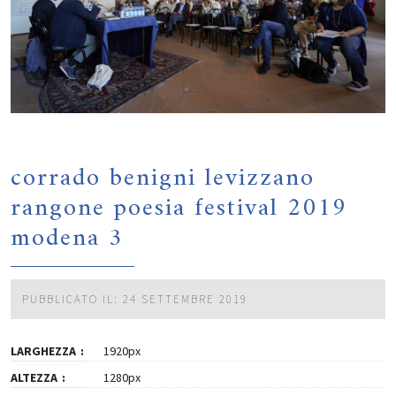
corrado benigni levizzano
rangone poesia festival 2019
modena 3
PUBBLICATO IL: 24 SETTEMBRE 2019
LARGHEZZA
1920px
ALTEZZA
1280px