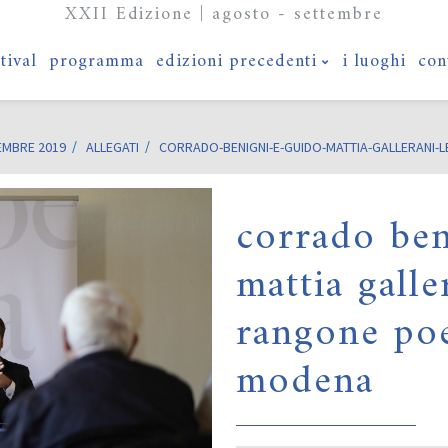
XXII Edizione | agosto - settembre
stival
programma
edizioni precedenti
i luoghi
con
EMBRE 2019
ALLEGATI
CORRADO-BENIGNI-E-GUIDO-MATTIA-GALLERANI-
corrado ben
mattia galle
rangone poe
modena