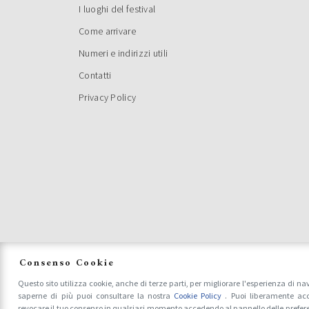
I luoghi del festival
Come arrivare
Numeri e indirizzi utili
Contatti
Privacy Policy
Consenso Cookie
Questo sito utilizza cookie, anche di terze parti, per migliorare l'esperienza di na
saperne di più puoi consultare la nostra
Cookie Policy
. Puoi liberamente acc
revocare il tuo consenso in qualsiasi momento accedendo al pannello delle prefer