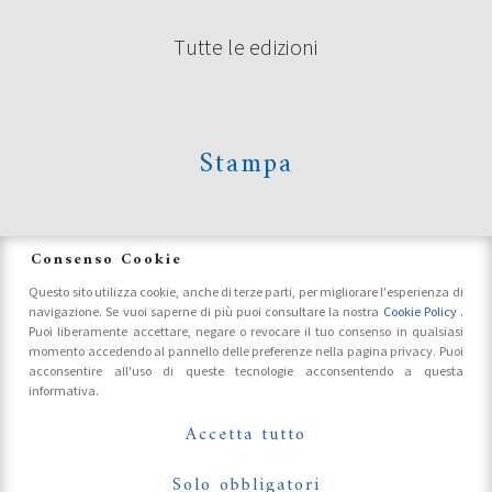
Tutte le edizioni
Stampa
News
Consenso Cookie
Questo sito utilizza cookie, anche di terze parti, per migliorare l'esperienza di
navigazione. Se vuoi saperne di più puoi consultare la nostra
Cookie Policy
.
Accrediti Stampa e Fotografi
Puoi liberamente accettare, negare o revocare il tuo consenso in qualsiasi
momento accedendo al pannello delle preferenze nella pagina privacy. Puoi
acconsentire all'uso di queste tecnologie acconsentendo a questa
informativa.
Follow Us On
Accetta tutto
Solo obbligatori