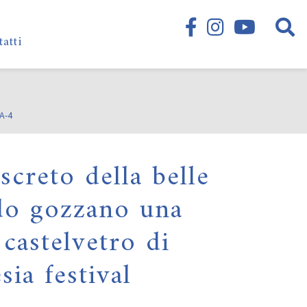
tatti
A-4
iscreto della belle
do gozzano una
 castelvetro di
ia festival