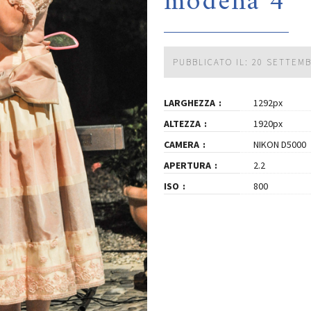
modena 4
PUBBLICATO IL: 20 SETTEM
LARGHEZZA
1292px
ALTEZZA
1920px
CAMERA
NIKON D5000
APERTURA
2.2
ISO
800