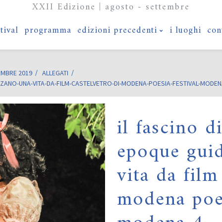
XXII Edizione | agosto - settembre
stival
programma
edizioni precedenti
i luoghi
con
EMBRE 2019
ALLEGATI
ZANO-UNA-VITA-DA-FILM-CASTELVETRO-DI-MODENA-POESIA-FESTIVAL-MODEN
il fascino d
epoque gui
vita da film
modena poes