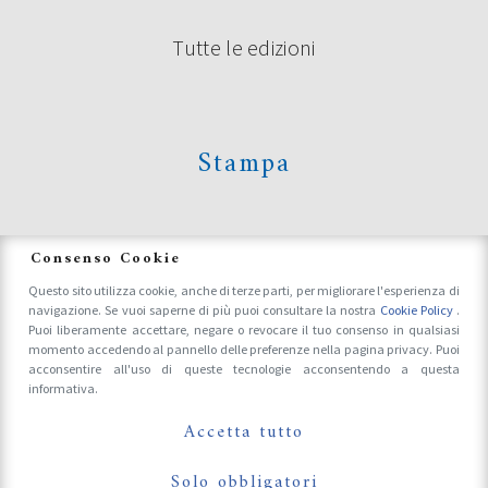
Tutte le edizioni
Stampa
News
Consenso Cookie
Questo sito utilizza cookie, anche di terze parti, per migliorare l'esperienza di
navigazione. Se vuoi saperne di più puoi consultare la nostra
Cookie Policy
.
Accrediti Stampa e Fotografi
Puoi liberamente accettare, negare o revocare il tuo consenso in qualsiasi
momento accedendo al pannello delle preferenze nella pagina privacy. Puoi
acconsentire all'uso di queste tecnologie acconsentendo a questa
informativa.
Follow Us On
Accetta tutto
Solo obbligatori