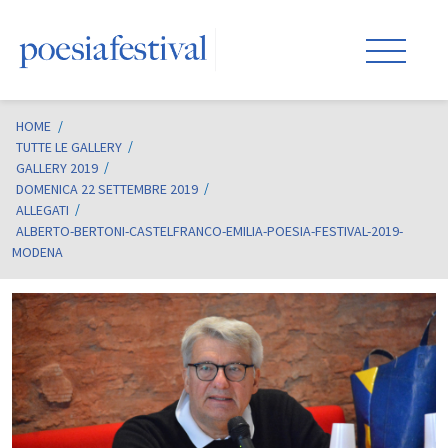
HOME
/
TUTTE LE GALLERY
GALLERY 2019
DOMENICA 22 SETTEMBRE 2019
ALLEGATI
ALBERTO-BERTONI-CASTELFRANCO-EMILIA-POESIA-FESTIVAL-2019-
MODENA