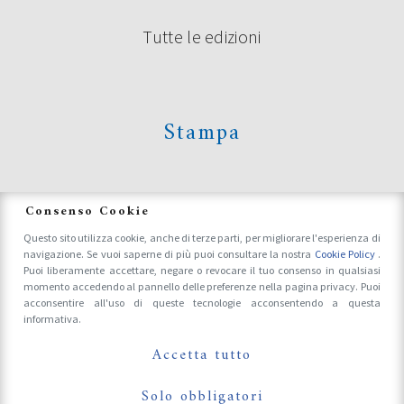
Tutte le edizioni
Stampa
News
Consenso Cookie
Questo sito utilizza cookie, anche di terze parti, per migliorare l'esperienza di
navigazione. Se vuoi saperne di più puoi consultare la nostra
Cookie Policy
.
Accrediti Stampa e Fotografi
Puoi liberamente accettare, negare o revocare il tuo consenso in qualsiasi
momento accedendo al pannello delle preferenze nella pagina privacy. Puoi
acconsentire all'uso di queste tecnologie acconsentendo a questa
informativa.
Follow Us On
Accetta tutto
Solo obbligatori