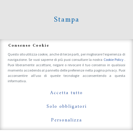
Stampa
News
Consenso Cookie
Questo sito utilizza cookie, anche di terze parti, per migliorare l'esperienza di
navigazione. Se vuoi saperne di più puoi consultare la nostra
Cookie Policy
.
Accrediti Stampa e Fotografi
Puoi liberamente accettare, negare o revocare il tuo consenso in qualsiasi
momento accedendo al pannello delle preferenze nella pagina privacy. Puoi
acconsentire all'uso di queste tecnologie acconsentendo a questa
informativa.
Follow Us On
Accetta tutto
Solo obbligatori
Personalizza