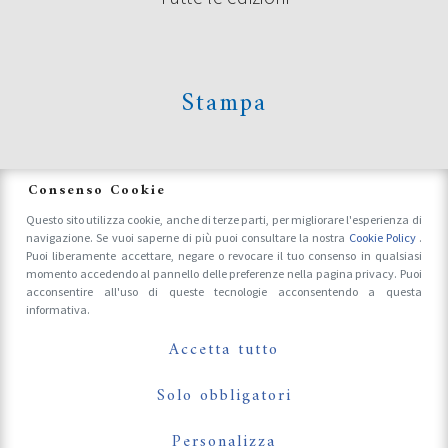
Stampa
News
Consenso Cookie
Questo sito utilizza cookie, anche di terze parti, per migliorare l'esperienza di
navigazione. Se vuoi saperne di più puoi consultare la nostra
Cookie Policy
.
Accrediti Stampa e Fotografi
Puoi liberamente accettare, negare o revocare il tuo consenso in qualsiasi
momento accedendo al pannello delle preferenze nella pagina privacy. Puoi
acconsentire all'uso di queste tecnologie acconsentendo a questa
informativa.
Follow Us On
Accetta tutto
Solo obbligatori
Personalizza