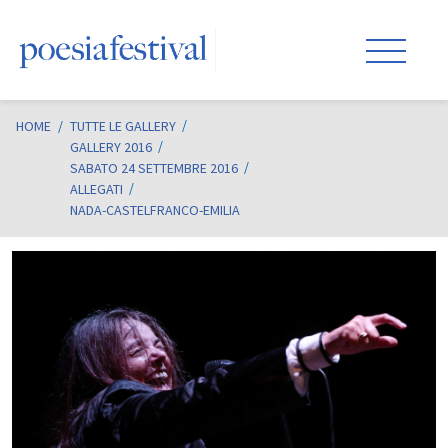
HOME
/
TUTTE LE GALLERY
GALLERY 2016
SABATO 24 SETTEMBRE 2016
ALLEGATI
NADA-CASTELFRANCO-EMILIA