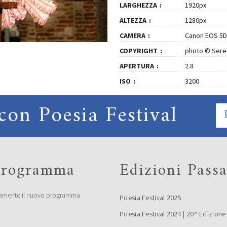
LARGHEZZA
1920px
ALTEZZA
1280px
CAMERA
Canon EOS 5D
COPYRIGHT
photo © Seren
APERTURA
2.8
ISO
3200
con Poesia Festival
 programma
Edizioni Passa
amente il nuovo programma
Poesia Festival 2025
Poesia Festival 2024 | 20^ Edizione