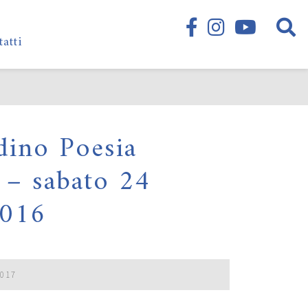
tatti
dino Poesia
6 – sabato 24
2016
2017