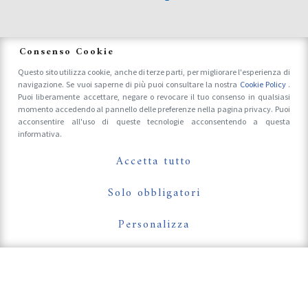
News
Consenso Cookie
Questo sito utilizza cookie, anche di terze parti, per migliorare l'esperienza di
navigazione. Se vuoi saperne di più puoi consultare la nostra
Cookie Policy
.
Accrediti Stampa e Fotografi
Puoi liberamente accettare, negare o revocare il tuo consenso in qualsiasi
momento accedendo al pannello delle preferenze nella pagina privacy. Puoi
acconsentire all'uso di queste tecnologie acconsentendo a questa
informativa.
Follow Us On
Accetta tutto
Solo obbligatori
Personalizza