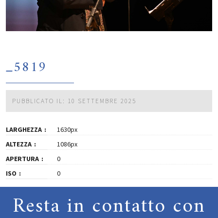
_5819
PUBBLICATO IL: 10 SETTEMBRE 2025
LARGHEZZA
1630px
ALTEZZA
1086px
APERTURA
0
ISO
0
Resta in contatto con