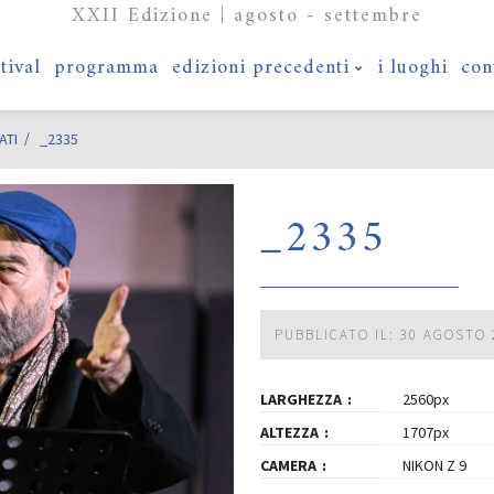
XXII Edizione | agosto - settembre
stival
programma
edizioni precedenti
i luoghi
con
ATI
_2335
_2335
PUBBLICATO IL: 30 AGOSTO 
LARGHEZZA
2560px
ALTEZZA
1707px
CAMERA
NIKON Z 9