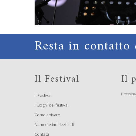
Resta in contatto 
Il Festival
Il
Prossim
Il Festival
I luoghi del festival
Come arrivare
Numeri e indirizzi utili
Contatti