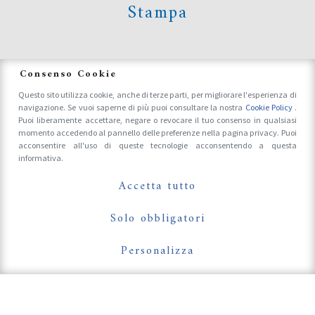
Stampa
News
Consenso Cookie
Questo sito utilizza cookie, anche di terze parti, per migliorare l'esperienza di
navigazione. Se vuoi saperne di più puoi consultare la nostra
Cookie Policy
.
Accrediti Stampa e Fotografi
Puoi liberamente accettare, negare o revocare il tuo consenso in qualsiasi
momento accedendo al pannello delle preferenze nella pagina privacy. Puoi
acconsentire all'uso di queste tecnologie acconsentendo a questa
informativa.
Follow Us On
Accetta tutto
Solo obbligatori
Personalizza