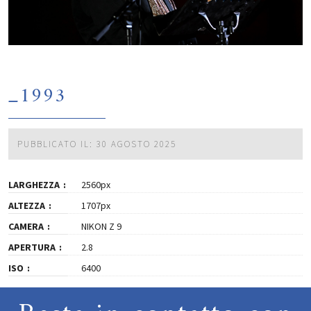
_1993
PUBBLICATO IL: 30 AGOSTO 2025
LARGHEZZA
2560px
ALTEZZA
1707px
CAMERA
NIKON Z 9
APERTURA
2.8
ISO
6400