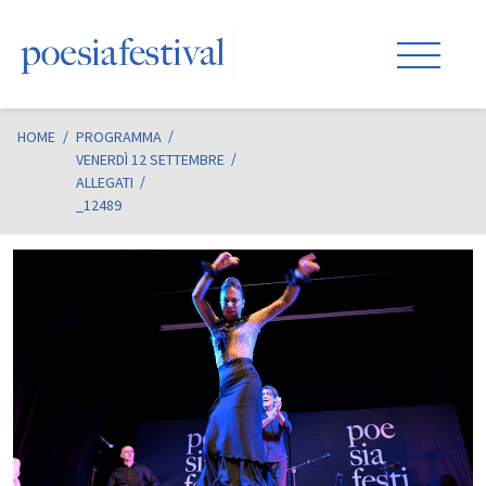
HOME
/
PROGRAMMA
VENERDÌ 12 SETTEMBRE
ALLEGATI
_12489