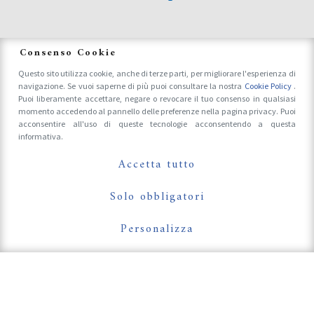
News
Consenso Cookie
Questo sito utilizza cookie, anche di terze parti, per migliorare l'esperienza di
navigazione. Se vuoi saperne di più puoi consultare la nostra
Cookie Policy
.
Accrediti Stampa e Fotografi
Puoi liberamente accettare, negare o revocare il tuo consenso in qualsiasi
momento accedendo al pannello delle preferenze nella pagina privacy. Puoi
acconsentire all'uso di queste tecnologie acconsentendo a questa
informativa.
Follow Us On
Accetta tutto
Solo obbligatori
Personalizza