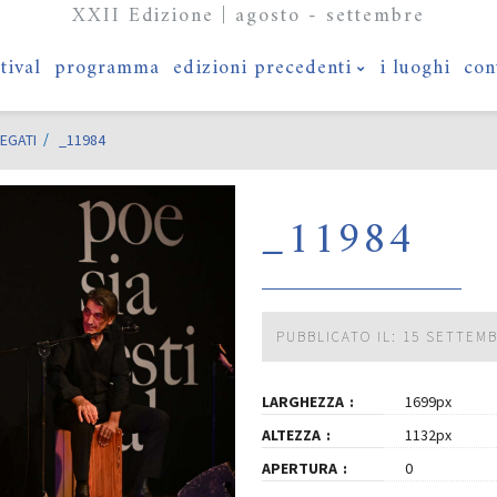
XXII Edizione | agosto - settembre
stival
programma
edizioni precedenti
i luoghi
con
EGATI
_11984
_11984
PUBBLICATO IL: 15 SETTEM
LARGHEZZA
1699px
ALTEZZA
1132px
APERTURA
0