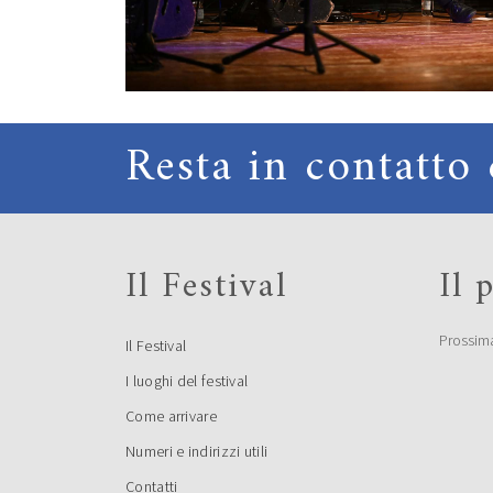
Resta in contatto 
Il Festival
Il
Prossim
Il Festival
I luoghi del festival
Come arrivare
Numeri e indirizzi utili
Contatti