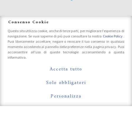
News
Consenso Cookie
Questo sito utilizza cookie, anche di terze parti, per migliorare l'esperienza di
navigazione. Se vuoi saperne di più puoi consultare la nostra
Cookie Policy
.
Accrediti Stampa e Fotografi
Puoi liberamente accettare, negare o revocare il tuo consenso in qualsiasi
momento accedendo al pannello delle preferenze nella pagina privacy. Puoi
acconsentire all'uso di queste tecnologie acconsentendo a questa
informativa.
Follow Us On
Accetta tutto
Solo obbligatori
Personalizza