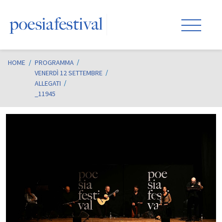
HOME
/
PROGRAMMA
VENERDÌ 12 SETTEMBRE
ALLEGATI
_11945