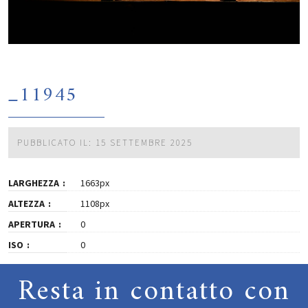
_11945
PUBBLICATO IL: 15 SETTEMBRE 2025
LARGHEZZA
1663px
ALTEZZA
1108px
APERTURA
0
ISO
0
Resta in contatto con