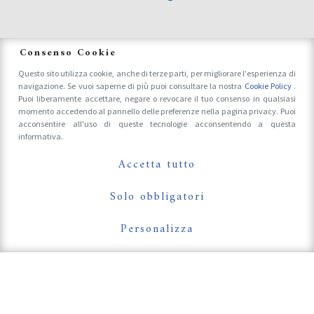
News
Consenso Cookie
Questo sito utilizza cookie, anche di terze parti, per migliorare l'esperienza di
navigazione. Se vuoi saperne di più puoi consultare la nostra
Cookie Policy
.
Accrediti Stampa e Fotografi
Puoi liberamente accettare, negare o revocare il tuo consenso in qualsiasi
momento accedendo al pannello delle preferenze nella pagina privacy. Puoi
acconsentire all'uso di queste tecnologie acconsentendo a questa
informativa.
Follow Us On
Accetta tutto
Solo obbligatori
Personalizza