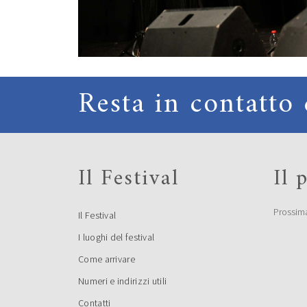
Resta in contatto 
Il Festival
Il
Prossim
Il Festival
I luoghi del festival
Come arrivare
Numeri e indirizzi utili
Contatti