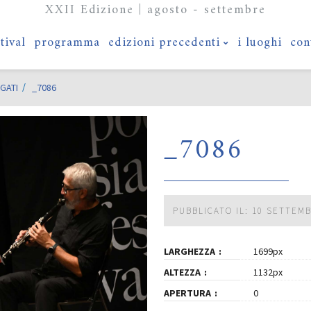
XXII Edizione | agosto - settembre
stival
programma
edizioni precedenti
i luoghi
con
GATI
_7086
_7086
PUBBLICATO IL: 10 SETTEM
LARGHEZZA
1699px
ALTEZZA
1132px
APERTURA
0