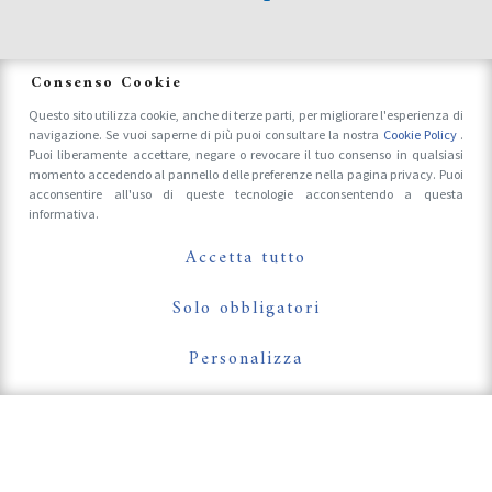
News
Consenso Cookie
Questo sito utilizza cookie, anche di terze parti, per migliorare l'esperienza di
navigazione. Se vuoi saperne di più puoi consultare la nostra
Cookie Policy
.
Accrediti Stampa e Fotografi
Puoi liberamente accettare, negare o revocare il tuo consenso in qualsiasi
momento accedendo al pannello delle preferenze nella pagina privacy. Puoi
acconsentire all'uso di queste tecnologie acconsentendo a questa
informativa.
Follow Us On
Accetta tutto
Solo obbligatori
Personalizza