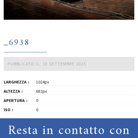
_6938
PUBBLICATO IL: 10 SETTEMBRE 2025
LARGHEZZA
1024px
ALTEZZA
682px
APERTURA
0
ISO
0
Resta in contatto con