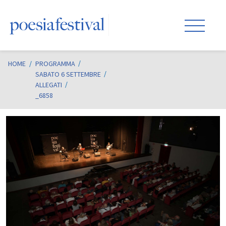
HOME
/
PROGRAMMA
SABATO 6 SETTEMBRE
ALLEGATI
_6858