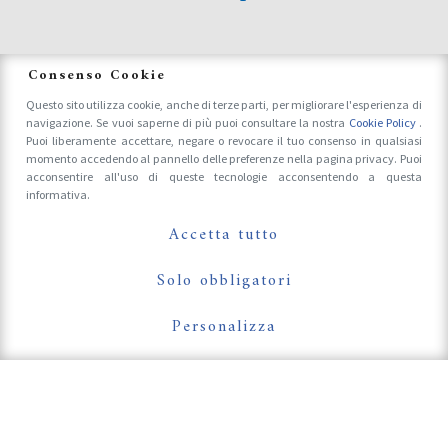
News
Consenso Cookie
Questo sito utilizza cookie, anche di terze parti, per migliorare l'esperienza di
navigazione. Se vuoi saperne di più puoi consultare la nostra
Cookie Policy
.
Accrediti Stampa e Fotografi
Puoi liberamente accettare, negare o revocare il tuo consenso in qualsiasi
momento accedendo al pannello delle preferenze nella pagina privacy. Puoi
acconsentire all'uso di queste tecnologie acconsentendo a questa
informativa.
Follow Us On
Accetta tutto
Solo obbligatori
Personalizza