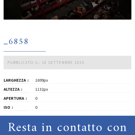
_6858
PUBBLICATO IL: 10 SETTEMBRE 2025
LARGHEZZA
1699px
ALTEZZA
1132px
APERTURA
0
ISO
0
Resta in contatto con