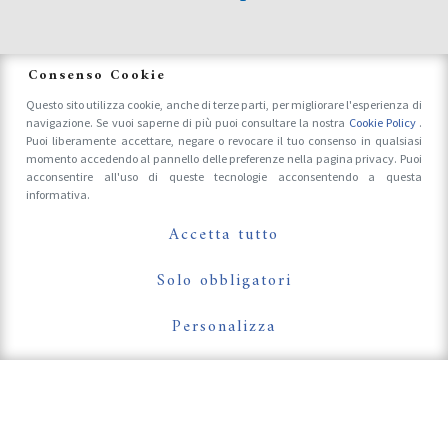
News
Consenso Cookie
Questo sito utilizza cookie, anche di terze parti, per migliorare l'esperienza di
navigazione. Se vuoi saperne di più puoi consultare la nostra
Cookie Policy
.
Accrediti Stampa e Fotografi
Puoi liberamente accettare, negare o revocare il tuo consenso in qualsiasi
momento accedendo al pannello delle preferenze nella pagina privacy. Puoi
acconsentire all'uso di queste tecnologie acconsentendo a questa
informativa.
Follow Us On
Accetta tutto
Solo obbligatori
Personalizza