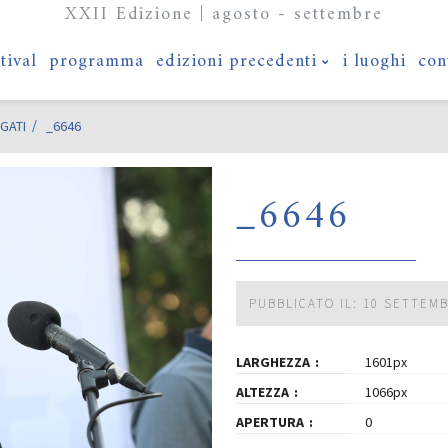
XXII Edizione | agosto - settembre
stival
programma
edizioni precedenti
i luoghi
con
GATI
_6646
_6646
PUBBLICATO IL: 10 SETTEM
LARGHEZZA
1601px
ALTEZZA
1066px
APERTURA
0