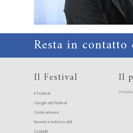
Resta in contatto 
Il Festival
Il
Prossim
Il Festival
I luoghi del festival
Come arrivare
Numeri e indirizzi utili
Contatti