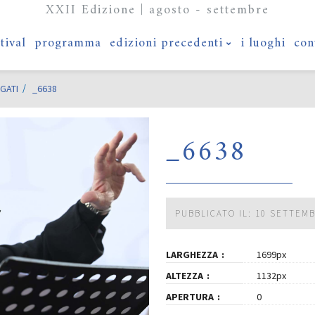
XXII Edizione | agosto - settembre
stival
programma
edizioni precedenti
i luoghi
con
GATI
_6638
_6638
PUBBLICATO IL: 10 SETTEM
LARGHEZZA
1699px
ALTEZZA
1132px
APERTURA
0