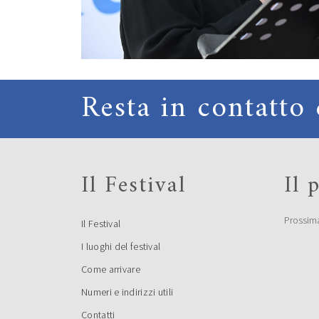
Resta in contatto 
Il Festival
Il
Prossim
Il Festival
I luoghi del festival
Come arrivare
Numeri e indirizzi utili
Contatti