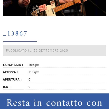
_13867
PUBBLICATO IL: 16 SETTEMBRE 2025
LARGHEZZA
1699px
ALTEZZA
1132px
APERTURA
0
ISO
0
Resta in contatto con