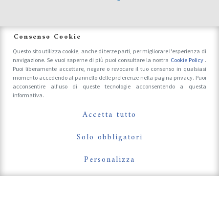
News
Consenso Cookie
Questo sito utilizza cookie, anche di terze parti, per migliorare l'esperienza di
navigazione. Se vuoi saperne di più puoi consultare la nostra
Cookie Policy
.
Accrediti Stampa e Fotografi
Puoi liberamente accettare, negare o revocare il tuo consenso in qualsiasi
momento accedendo al pannello delle preferenze nella pagina privacy. Puoi
acconsentire all'uso di queste tecnologie acconsentendo a questa
informativa.
Follow Us On
Accetta tutto
Solo obbligatori
Personalizza