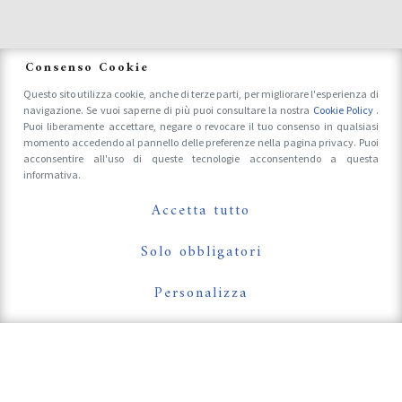
News
Consenso Cookie
Questo sito utilizza cookie, anche di terze parti, per migliorare l'esperienza di
navigazione. Se vuoi saperne di più puoi consultare la nostra
Cookie Policy
.
Accrediti Stampa e Fotografi
Puoi liberamente accettare, negare o revocare il tuo consenso in qualsiasi
momento accedendo al pannello delle preferenze nella pagina privacy. Puoi
acconsentire all'uso di queste tecnologie acconsentendo a questa
informativa.
Follow Us On
Accetta tutto
Solo obbligatori
Personalizza