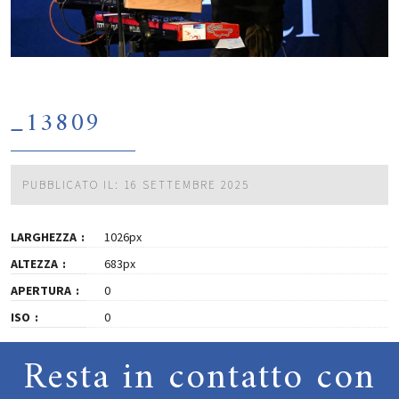
_13809
PUBBLICATO IL: 16 SETTEMBRE 2025
LARGHEZZA
1026px
ALTEZZA
683px
APERTURA
0
ISO
0
Resta in contatto con