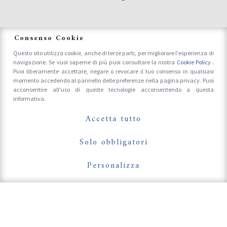
News
Consenso Cookie
Questo sito utilizza cookie, anche di terze parti, per migliorare l'esperienza di
navigazione. Se vuoi saperne di più puoi consultare la nostra
Cookie Policy
.
Accrediti Stampa e Fotografi
Puoi liberamente accettare, negare o revocare il tuo consenso in qualsiasi
momento accedendo al pannello delle preferenze nella pagina privacy. Puoi
acconsentire all'uso di queste tecnologie acconsentendo a questa
informativa.
Follow Us On
Accetta tutto
Solo obbligatori
Personalizza