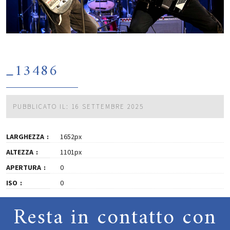
_13486
PUBBLICATO IL: 16 SETTEMBRE 2025
LARGHEZZA
1652px
ALTEZZA
1101px
APERTURA
0
ISO
0
Resta in contatto con