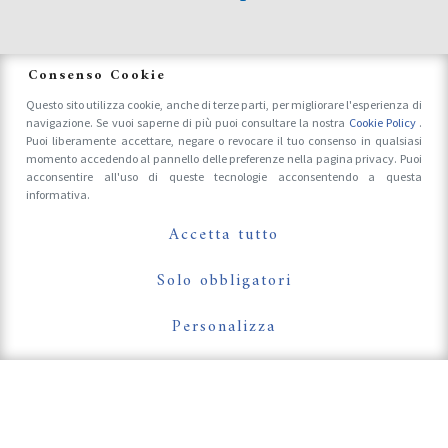
News
Consenso Cookie
Questo sito utilizza cookie, anche di terze parti, per migliorare l'esperienza di
navigazione. Se vuoi saperne di più puoi consultare la nostra
Cookie Policy
.
Accrediti Stampa e Fotografi
Puoi liberamente accettare, negare o revocare il tuo consenso in qualsiasi
momento accedendo al pannello delle preferenze nella pagina privacy. Puoi
acconsentire all'uso di queste tecnologie acconsentendo a questa
informativa.
Follow Us On
Accetta tutto
Solo obbligatori
Personalizza