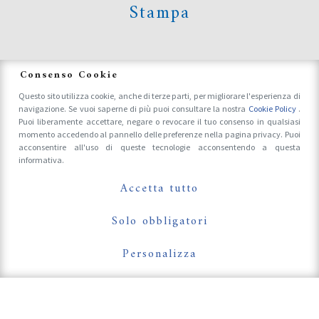
Stampa
News
Consenso Cookie
Questo sito utilizza cookie, anche di terze parti, per migliorare l'esperienza di
navigazione. Se vuoi saperne di più puoi consultare la nostra
Cookie Policy
.
Accrediti Stampa e Fotografi
Puoi liberamente accettare, negare o revocare il tuo consenso in qualsiasi
momento accedendo al pannello delle preferenze nella pagina privacy. Puoi
acconsentire all'uso di queste tecnologie acconsentendo a questa
informativa.
Follow Us On
Accetta tutto
Solo obbligatori
Personalizza