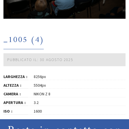
_1005 (4)
PUBBLICATO IL: 30 AGOSTO 2025
LARGHEZZA
8256px
ALTEZZA
5504px
CAMERA
NIKON Z 8
APERTURA
3.2
ISO
1600