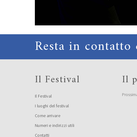
Resta in contatto 
Il Festival
Il
Prossim
Il Festival
I luoghi del festival
Come arrivare
Numeri e indirizzi utili
Contatti