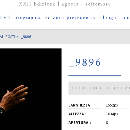
XXII Edizione | agosto - settembre
stival
programma
edizioni precedenti
i luoghi
con
ALLEGATI
_9896
_9896
PUBBLICATO IL: 11 SETTEM
LARGHEZZA
1552px
ALTEZZA
1034px
APERTURA
0