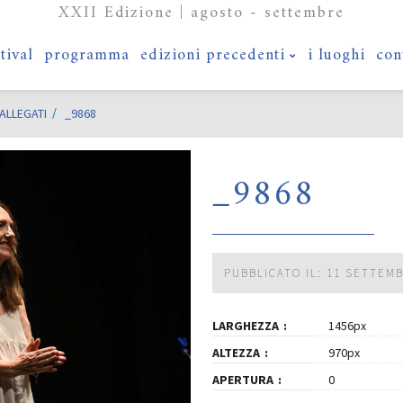
XXII Edizione | agosto - settembre
stival
programma
edizioni precedenti
i luoghi
con
ALLEGATI
_9868
_9868
PUBBLICATO IL: 11 SETTEM
LARGHEZZA
1456px
ALTEZZA
970px
APERTURA
0