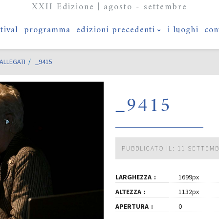
XXII Edizione | agosto - settembre
stival
programma
edizioni precedenti
i luoghi
con
ALLEGATI
_9415
_9415
PUBBLICATO IL: 11 SETTEM
LARGHEZZA
1699px
ALTEZZA
1132px
APERTURA
0