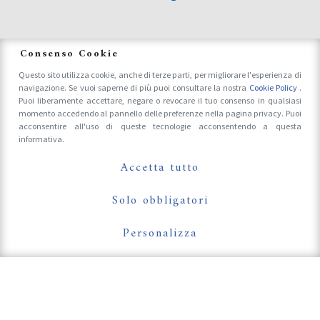
News
Consenso Cookie
Questo sito utilizza cookie, anche di terze parti, per migliorare l'esperienza di
navigazione. Se vuoi saperne di più puoi consultare la nostra
Cookie Policy
.
Accrediti Stampa e Fotografi
Puoi liberamente accettare, negare o revocare il tuo consenso in qualsiasi
momento accedendo al pannello delle preferenze nella pagina privacy. Puoi
acconsentire all'uso di queste tecnologie acconsentendo a questa
informativa.
Follow Us On
Accetta tutto
Solo obbligatori
Personalizza