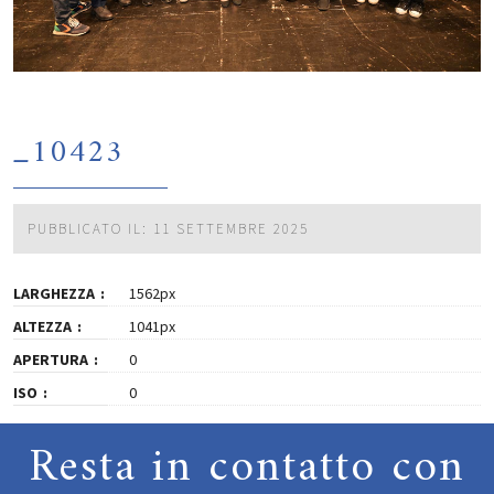
_10423
PUBBLICATO IL: 11 SETTEMBRE 2025
LARGHEZZA
1562px
ALTEZZA
1041px
APERTURA
0
ISO
0
Resta in contatto con