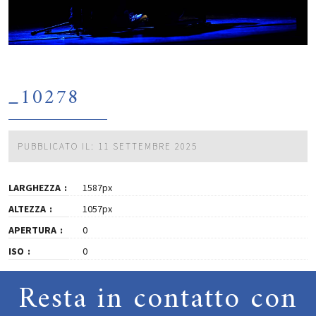
_10278
PUBBLICATO IL: 11 SETTEMBRE 2025
LARGHEZZA
1587px
ALTEZZA
1057px
APERTURA
0
ISO
0
Resta in contatto con