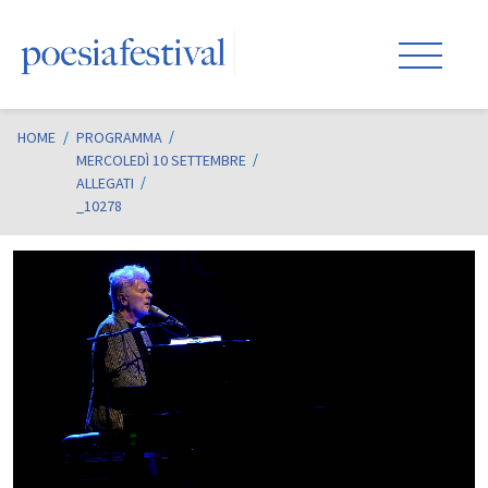
HOME
/
PROGRAMMA
MERCOLEDÌ 10 SETTEMBRE
ALLEGATI
_10278