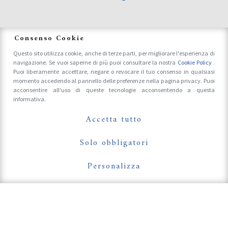
News
Consenso Cookie
Questo sito utilizza cookie, anche di terze parti, per migliorare l'esperienza di
navigazione. Se vuoi saperne di più puoi consultare la nostra
Cookie Policy
.
Accrediti Stampa e Fotografi
Puoi liberamente accettare, negare o revocare il tuo consenso in qualsiasi
momento accedendo al pannello delle preferenze nella pagina privacy. Puoi
acconsentire all'uso di queste tecnologie acconsentendo a questa
informativa.
Follow Us On
Accetta tutto
Solo obbligatori
Personalizza