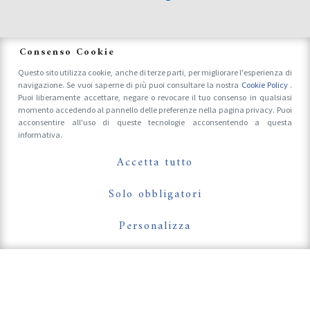
News
Consenso Cookie
Questo sito utilizza cookie, anche di terze parti, per migliorare l'esperienza di
navigazione. Se vuoi saperne di più puoi consultare la nostra
Cookie Policy
.
Accrediti Stampa e Fotografi
Puoi liberamente accettare, negare o revocare il tuo consenso in qualsiasi
momento accedendo al pannello delle preferenze nella pagina privacy. Puoi
acconsentire all'uso di queste tecnologie acconsentendo a questa
informativa.
Follow Us On
Accetta tutto
Solo obbligatori
Personalizza