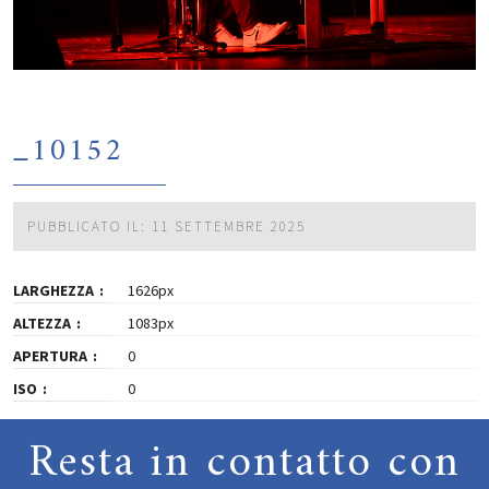
_10152
PUBBLICATO IL: 11 SETTEMBRE 2025
LARGHEZZA
1626px
ALTEZZA
1083px
APERTURA
0
ISO
0
Resta in contatto con