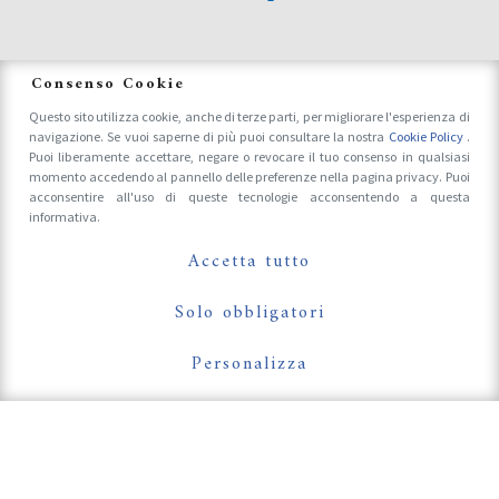
News
Consenso Cookie
Questo sito utilizza cookie, anche di terze parti, per migliorare l'esperienza di
navigazione. Se vuoi saperne di più puoi consultare la nostra
Cookie Policy
.
Accrediti Stampa e Fotografi
Puoi liberamente accettare, negare o revocare il tuo consenso in qualsiasi
momento accedendo al pannello delle preferenze nella pagina privacy. Puoi
acconsentire all'uso di queste tecnologie acconsentendo a questa
informativa.
Follow Us On
Accetta tutto
Solo obbligatori
Personalizza