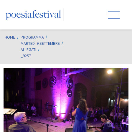
HOME
/
PROGRAMMA
MARTEDÌ 9 SETTEMBRE
ALLEGATI
_9257