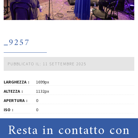
_9257
PUBBLICATO IL: 11 SETTEMBRE 2025
LARGHEZZA
1699px
ALTEZZA
1132px
APERTURA
0
ISO
0
Resta in contatto con