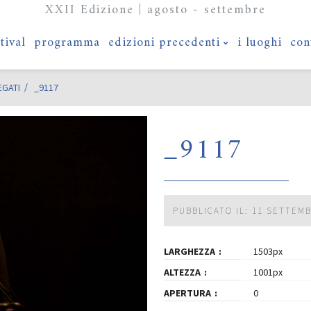
XXII Edizione | agosto - settembre
stival
programma
edizioni precedenti
i luoghi
con
EGATI
_9117
_9117
PUBBLICATO IL: 11 SETTEM
LARGHEZZA
1503px
ALTEZZA
1001px
APERTURA
0