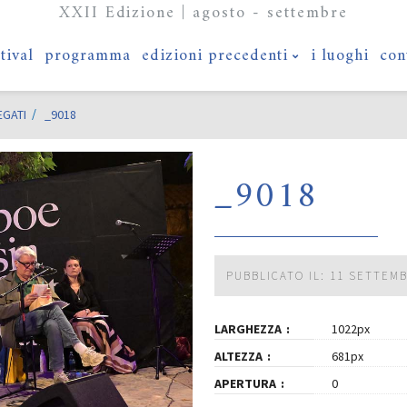
XXII Edizione | agosto - settembre
stival
programma
edizioni precedenti
i luoghi
con
EGATI
_9018
_9018
PUBBLICATO IL: 11 SETTEM
LARGHEZZA
1022px
ALTEZZA
681px
APERTURA
0