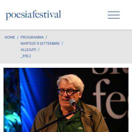
HOME
/
PROGRAMMA
MARTEDÌ 9 SETTEMBRE
ALLEGATI
_8912