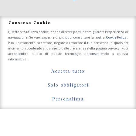
News
Consenso Cookie
Questo sito utilizza cookie, anche di terze parti, per migliorare l'esperienza di
navigazione. Se vuoi saperne di più puoi consultare la nostra
Cookie Policy
.
Accrediti Stampa e Fotografi
Puoi liberamente accettare, negare o revocare il tuo consenso in qualsiasi
momento accedendo al pannello delle preferenze nella pagina privacy. Puoi
acconsentire all'uso di queste tecnologie acconsentendo a questa
informativa.
Follow Us On
Accetta tutto
Solo obbligatori
Personalizza