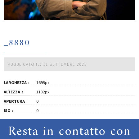
_8880
PUBBLICATO IL: 11 SETTEMBRE 2025
LARGHEZZA
1699px
ALTEZZA
1132px
APERTURA
0
ISO
0
Resta in contatto con