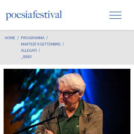
HOME
/
PROGRAMMA
MARTEDÌ 9 SETTEMBRE
ALLEGATI
_8880