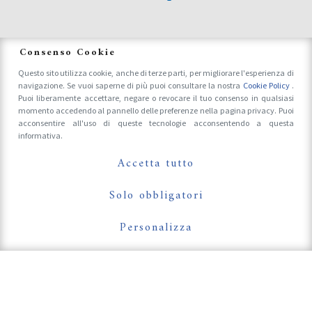
News
Consenso Cookie
Questo sito utilizza cookie, anche di terze parti, per migliorare l'esperienza di
navigazione. Se vuoi saperne di più puoi consultare la nostra
Cookie Policy
.
Accrediti Stampa e Fotografi
Puoi liberamente accettare, negare o revocare il tuo consenso in qualsiasi
momento accedendo al pannello delle preferenze nella pagina privacy. Puoi
acconsentire all'uso di queste tecnologie acconsentendo a questa
informativa.
Follow Us On
Accetta tutto
Solo obbligatori
Personalizza